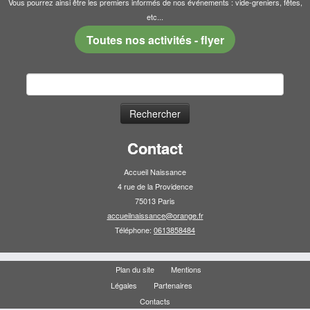
Vous pourrez ainsi être les premiers informés de nos événements : vide-greniers, fêtes,
etc...
Toutes nos activités - flyer
Rechercher :
Contact
Accueil Naissance
4 rue de la Providence
75013 Paris
accueilnaissance@orange.fr
Téléphone:
0613858484
Plan du site
Mentions
Légales
Partenaires
Contacts