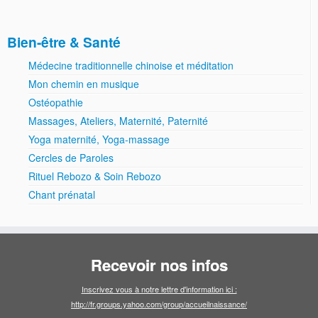
Bien-être & Santé
Médecine traditionnelle chinoise et méditation
Mon chemin en musique
Ostéopathie
Massages, Ateliers, Maternité, Paternité
Yoga maternité, Yoga-massage
Cercles de Paroles
Rituel Rebozo & Soin Rebozo
Chant prénatal
Recevoir nos infos
Inscrivez vous à notre lettre d'information ici :
http://fr.groups.yahoo.com/group/accueilnaissance/