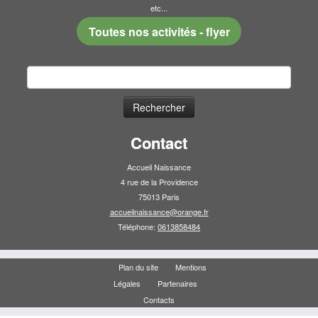
etc...
Toutes nos activités - flyer
Rechercher :
Contact
Accueil Naissance
4 rue de la Providence
75013 Paris
accueilnaissance@orange.fr
Téléphone:
0613858484
Plan du site
Mentions
Légales
Partenaires
Contacts