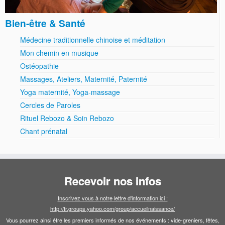
Bien-être & Santé
Médecine traditionnelle chinoise et méditation
Mon chemin en musique
Ostéopathie
Massages, Ateliers, Maternité, Paternité
Yoga maternité, Yoga-massage
Cercles de Paroles
Rituel Rebozo & Soin Rebozo
Chant prénatal
Recevoir nos infos
Inscrivez vous à notre lettre d'information ici :
http://fr.groups.yahoo.com/group/accueilnaissance/
Vous pourrez ainsi être les premiers informés de nos événements : vide-greniers, fêtes,