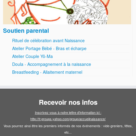
Soutien parental
Rituel de célébration avant Naissance
Atelier Portage Bébé - Bras et écharpe
Atelier Couple Yô-Ma
Doula - Accompagnement à la naissance
Breastfeeding - Allaitement maternel
Recevoir nos infos
Inscrivez vous à notre lettre d'information ici :
http://fr.groups.yahoo.com/group/accueilnaissance/
Vous pourrez ainsi être les premiers informés de nos événements : vide-greniers, fêtes,
etc...