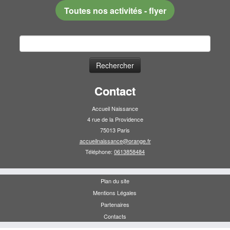
Toutes nos activités - flyer
Rechercher :
Contact
Accueil Naissance
4 rue de la Providence
75013 Paris
accueilnaissance@orange.fr
Téléphone:
0613858484
Plan du site
Mentions Légales
Partenaires
Contacts