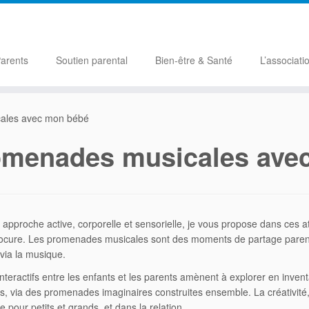
Parents
Soutien parental
Bien-être & Santé
L’associatio
ales avec mon bébé
omenades musicales ave
approche active, corporelle et sensorielle, je vous propose dans ces at
rocure. Les promenades musicales sont des moments de partage parent 
 via la musique.
interactifs entre les enfants et les parents amènent à explorer en inven
s, via des promenades imaginaires construites ensemble. La créativité, l
 pour petits et grands, et dans la relation.