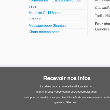
Promenades musicales avec mon
bébé
Ces ateli
Motricité Child'Space
Tarif : 2
Grandir
Pour rés
Massage bébé Shantala
Laurence
Chant maman bébé
Recevoir nos infos
Inscrivez vous à notre lettre d'information ici :
http://fr.groups.yahoo.com/group/accueilnaissance/
Vous pourrez ainsi être les premiers informés de nos événements : vide-
greniers, fêtes, etc...