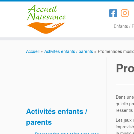
Enfants / 
Passer
au
Accueil
»
Activités enfants / parents
»
Promenades music
contenu
Pr
Dans une 
qu’elle p
Activités enfants /
ressentis
parents
Les jeux 
improvisé
la musique